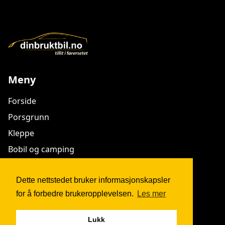
Tetthetsgaranti til 2028 - forutsetter årlig fuktkontroll.
Meny
Forside
Porsgrunn
Kleppe
Bobil og camping
Innbytte
Kontakt
Dette nettstedet bruker informasjonskapsler
for å forbedre brukeropplevelsen.
Les mer
Lukk