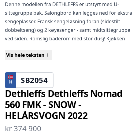
Denne modellen fra DETHLEFFS er utstyrt med U-
sittegruppe bak. Salongbord kan legges ned for ekstra
sengeplasser. Fransk sengeløsning foran (sidestilt
dobbeltseng) og 2 køyesenger - samt midtsittegruppe
ved siden. Romslig baderom med stor dusj! Kjøkken
utsyrt med blant annet stort kjøleskap med egen
Vis hele teksten
fryser, stekeovn, 3 gassblus og utvidelse av
kjøkkenbenk. Alt i alt er dette ei helt fantastisk
helårsvogn som er helt optimal for en barnefamilie!
SB2054
N
Nedre køyeseng kan slåes opp for større lasterom.
Dethleffs Dethleffs Nomad
560 FMK - SNOW -
HELÅRSVOGN 2022
Bør sees!
kr 374 900
VARMESYSTEM: