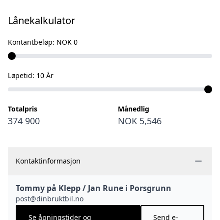
Vinterkomfort pakke Snow Plus.
Lånekalkulator
ALDE 3020 vannbåren varme i tillegg til gulvvarme.
Kontantbeløp:
NOK 0
VEKTKLASSE:
Totalvekt på denne vogna er 2000 kg. Målt med
vektsertifikat - nyttelast på 200 kg.
Løpetid:
10
År
UTSTYRSLISTE:
Totalpris
Månedlig
• ALDE 3020 - vannbåren varme
374 900
NOK 5,546
• Vannbåren gulvvarme
• Stekeovn
• Alu.felger
Kontaktinformasjon
• Varmtvann
• 3 gassbluss
Tommy på Klepp / Jan Rune i Porsgrunn
• Myggdør
post@dinbruktbil.no
• Kjøleskap med egen fryser
Se åpningstider og
Send e-