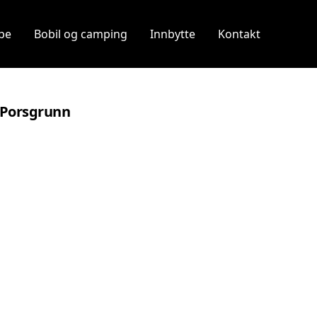
pe
Bobil og camping
Innbytte
Kontakt
g Porsgrunn